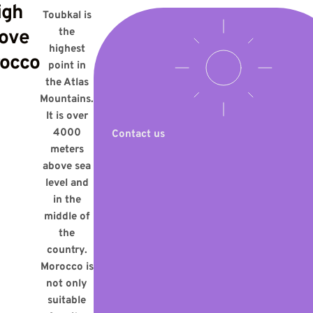
igh
Toubkal is
ove
the
highest
occo
point in
the Atlas
Mountains.
It is over
4000
Contact us
meters
above sea
level and
in the
middle of
the
country.
Morocco is
not only
suitable