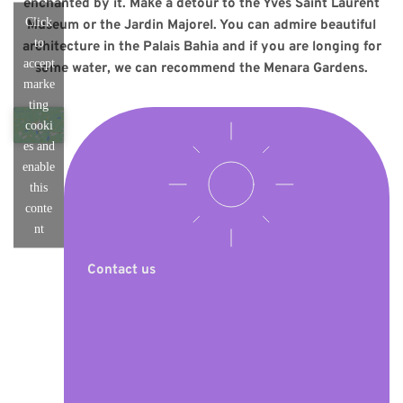
enchanted by it. Make a detour to the Yves Saint Laurent
Click
Museum or the Jardin Majorel. You can admire beautiful
to
architecture in the Palais Bahia and if you are longing for
accept
some water, we can recommend the Menara Gardens.
marke
ting
cooki
es and
enable
this
conte
nt
Contact us