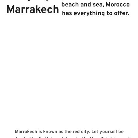
beach and sea, Morocco
Marrakech
has everything to offer.
01
Individual
We put together your trip according
to your wishes.
02
Authentic
Get to know the country and its
people in an authentic way.
03
Personally
We are a small family business and
are happy to advise you personally.
Marrakech is known as the red city. Let yourself be